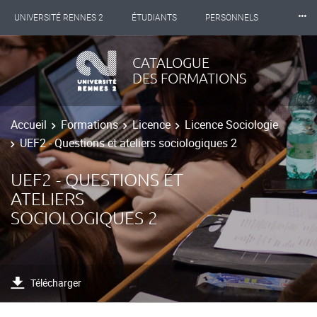
⸱⸱⸱
UNIVERSITÉ RENNES 2
ÉTUDIANTS
PERSONNELS
INTERNATIONAL
PROFESSIONNELS
BIBLIOTHÈQUES
CATALOGUE
DES FORMATIONS
LES NOUVELLES DE RENNES 2
Accueil
Formations
Licence
Licence Sociologie
UEF2 - Questions et ateliers sociologiques 2
UEF2 - QUESTIONS ET
ATELIERS
SOCIOLOGIQUES 2
Télécharger