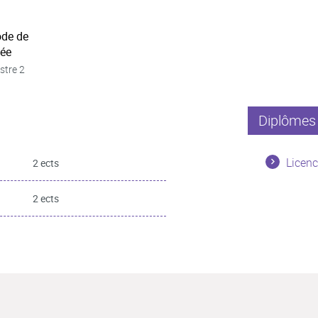
ode de
née
stre 2
Diplômes 
Licenc
2 ects
2 ects