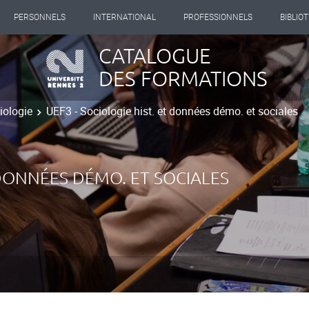
PERSONNELS
INTERNATIONAL
PROFESSIONNELS
BIBLIO
CATALOGUE
DES FORMATIONS
iologie
UEF3 - Sociologie hist. et données démo. et sociales
T DONNÉES DÉMO. ET SOCIALES