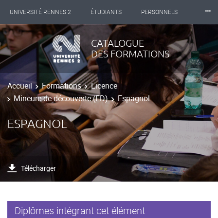
⸱⸱⸱
UNIVERSITÉ RENNES 2
ÉTUDIANTS
PERSONNELS
INTERNATIONAL
PROFESSIONNELS
BIBLIOTHÈQUES
CATALOGUE
DES FORMATIONS
LES NOUVELLES DE RENNES 2
Accueil
Formations
Licence
Mineure de découverte (ED)
Espagnol
ESPAGNOL
Télécharger
Diplômes intégrant cet élément