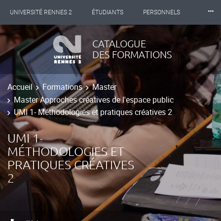
⸱⸱⸱
UNIVERSITÉ RENNES 2
ÉTUDIANTS
PERSONNELS
INTERNATIONAL
PROFESSIONNELS
BIBLIOTHÈQUES
CATALOGUE
DES FORMATIONS
LES NOUVELLES DE RENNES 2
Accueil
Formations
Master
Master Approches créatives de l'espace public
UMI 1- Méthodologies et pratiques créatives 2
UMI 1-
MÉTHODOLOGIES ET
PRATIQUES CRÉATIVES
2