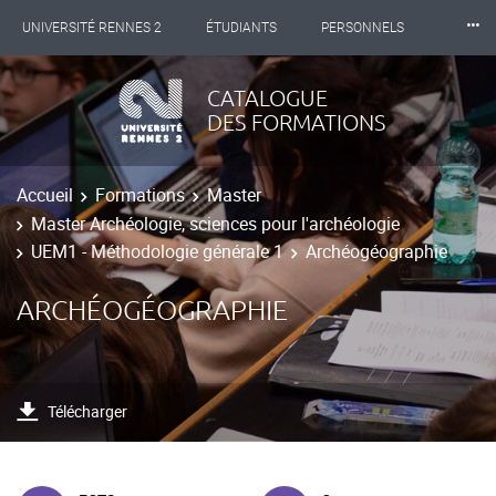
⸱⸱⸱
UNIVERSITÉ RENNES 2
ÉTUDIANTS
PERSONNELS
INTERNATIONAL
PROFESSIONNELS
BIBLIOTHÈQUES
CATALOGUE
DES FORMATIONS
LES NOUVELLES DE RENNES 2
Accueil
Formations
Master
Master Archéologie, sciences pour l'archéologie
UEM1 - Méthodologie générale 1
Archéogéographie
ARCHÉOGÉOGRAPHIE
Télécharger