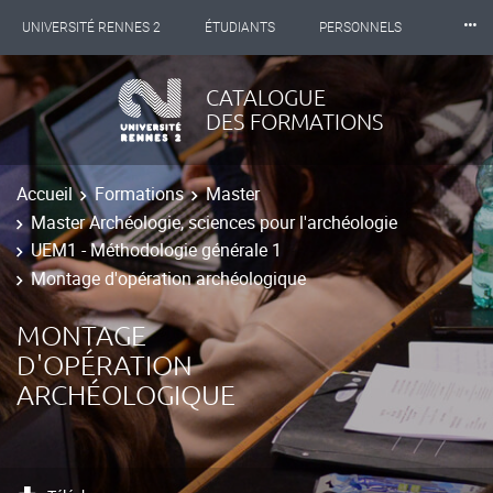
⸱⸱⸱
UNIVERSITÉ RENNES 2
ÉTUDIANTS
PERSONNELS
INTERNATIONAL
PROFESSIONNELS
BIBLIOTHÈQUES
CATALOGUE
DES FORMATIONS
LES NOUVELLES DE RENNES 2
Accueil
Formations
Master
Master Archéologie, sciences pour l'archéologie
UEM1 - Méthodologie générale 1
Montage d'opération archéologique
MONTAGE
D'OPÉRATION
ARCHÉOLOGIQUE