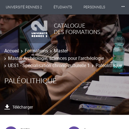
⸱⸱⸱
UNIVERSITÉ RENNES 2
ÉTUDIANTS
PERSONNELS
INTERNATIONAL
PROFESSIONNELS
BIBLIOTHÈQUES
CATALOGUE
DES FORMATIONS
LES NOUVELLES DE RENNES 2
Accueil
Formations
Master
Master Archéologie, sciences pour l'archéologie
UES1 - Spécialisation chrono-culturelle 1
Paléolithique
PALÉOLITHIQUE
Télécharger