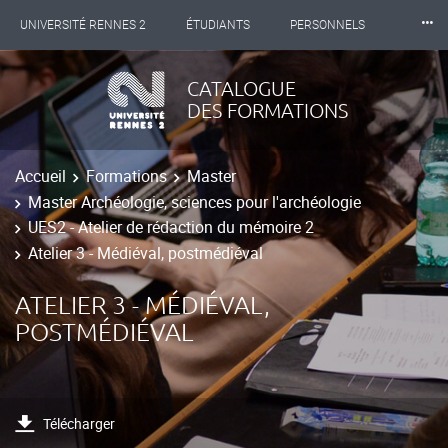
⸱⸱⸱
UNIVERSITÉ RENNES 2
ÉTUDIANTS
PERSONNELS
INTERNATIONAL
PROFESSIONNELS
BIBLIOTHÈQUES
CATALOGUE
DES FORMATIONS
LES NOUVELLES DE RENNES 2
Accueil
Formations
Master
Master Archéologie, sciences pour l'archéologie
UES2 - Atelier de rédaction du mémoire 2
Atelier 3 - Médiéval, postmédiéval
ATELIER 3 - MÉDIÉVAL,
POSTMÉDIÉVAL
Télécharger