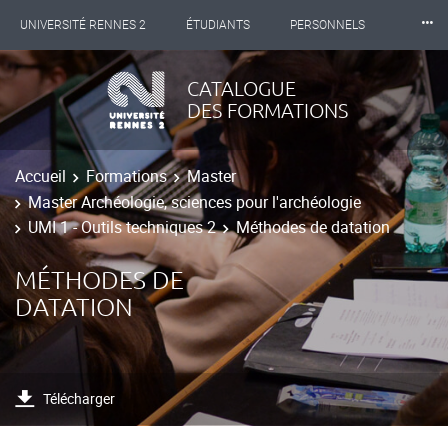
⸱⸱⸱
UNIVERSITÉ RENNES 2
ÉTUDIANTS
PERSONNELS
INTERNATIONAL
PROFESSIONNELS
BIBLIOTHÈQUES
CATALOGUE
DES FORMATIONS
LES NOUVELLES DE RENNES 2
Accueil
Formations
Master
Master Archéologie, sciences pour l'archéologie
UMI 1 - Outils techniques 2
Méthodes de datation
MÉTHODES DE
DATATION
Télécharger