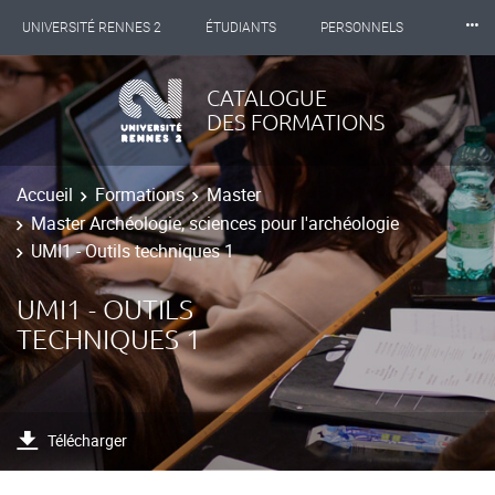
⸱⸱⸱
UNIVERSITÉ RENNES 2
ÉTUDIANTS
PERSONNELS
INTERNATIONAL
PROFESSIONNELS
BIBLIOTHÈQUES
CATALOGUE
DES FORMATIONS
LES NOUVELLES DE RENNES 2
Accueil
Formations
Master
Master Archéologie, sciences pour l'archéologie
UMI1 - Outils techniques 1
UMI1 - OUTILS
TECHNIQUES 1
Télécharger