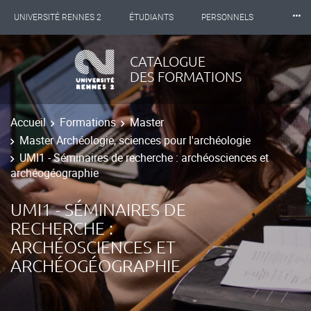
⸱⸱⸱
UNIVERSITÉ RENNES 2
ÉTUDIANTS
PERSONNELS
INTERNATIONAL
PROFESSIONNELS
BIBLIOTHÈQUES
CATALOGUE
DES FORMATIONS
LES NOUVELLES DE RENNES 2
Accueil
Formations
Master
Master Archéologie, sciences pour l'archéologie
UMI1 - Séminaires de recherche : archéosciences et
archéogéographie
UMI1 - SÉMINAIRES DE
RECHERCHE :
ARCHÉOSCIENCES ET
ARCHÉOGÉOGRAPHIE