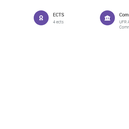
ECTS
Com
4 ects
UFR A
Comm