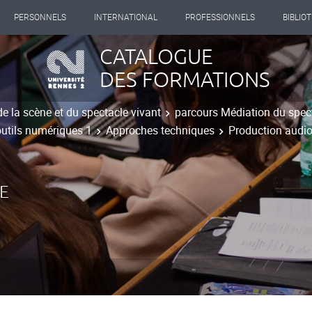
PERSONNELS
INTERNATIONAL
PROFESSIONNELS
BIBLIO
CATALOGUE
DES FORMATIONS
de la scène et du spectacle vivant
parcours Médiation du spect
outils numériques 1
Approches techniques
Production audio
E