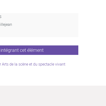
s
illejean
intégrant cet élément
 Arts de la scène et du spectacle vivant