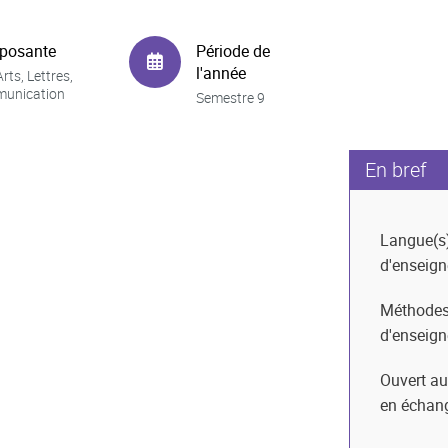
posante
Période de
l'année
rts, Lettres,
unication
Semestre 9
En bref
Langue(s
d'enseig
Méthode
d'enseig
Ouvert au
en échan