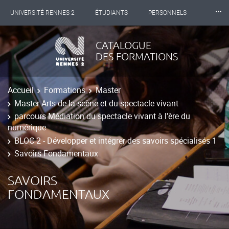
⸱⸱⸱
UNIVERSITÉ RENNES 2
ÉTUDIANTS
PERSONNELS
INTERNATIONAL
PROFESSIONNELS
BIBLIOTHÈQUES
CATALOGUE
DES FORMATIONS
LES NOUVELLES DE RENNES 2
Accueil
Formations
Master
Master Arts de la scène et du spectacle vivant
parcours Médiation du spectacle vivant à l'ère du
numérique
BLOC 2 - Développer et intégrer des savoirs spécialisés 1
Savoirs Fondamentaux
SAVOIRS
FONDAMENTAUX