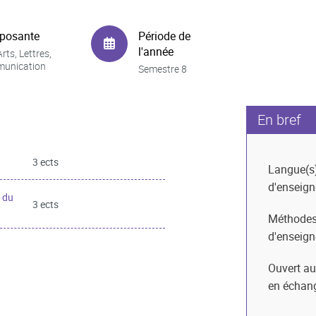
posante
Période de
l'année
rts, Lettres,
unication
Semestre 8
En bref
3 ects
Langue(s
d'enseig
 du
3 ects
Méthode
d'enseig
Ouvert au
en échan