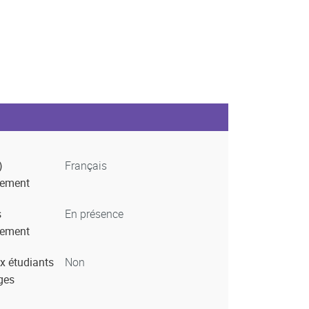
)
Français
nement
s
En présence
nement
x étudiants
Non
ges