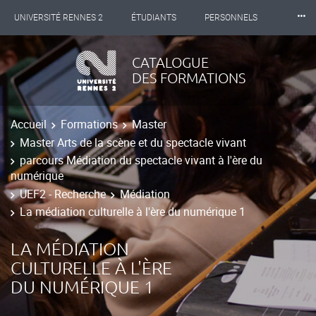
⸱⸱⸱
UNIVERSITÉ RENNES 2
ÉTUDIANTS
PERSONNELS
INTERNATIONAL
PROFESSIONNELS
BIBLIOTHÈQUES
CATALOGUE
DES FORMATIONS
LES NOUVELLES DE RENNES 2
Accueil
Formations
Master
Master Arts de la scène et du spectacle vivant
parcours Médiation du spectacle vivant à l'ère du
numérique
UEF2 - Recherche
Médiation
La médiation culturelle à l'ère du numérique 1
LA MÉDIATION
CULTURELLE À L'ÈRE
DU NUMÉRIQUE 1