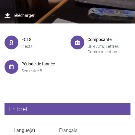
Télécharger
ECTS
Composante
2 ects
UFR Arts, Lettres,
Communication
Période de l'année
Semestre 8
En bref
Langue(s)
Français