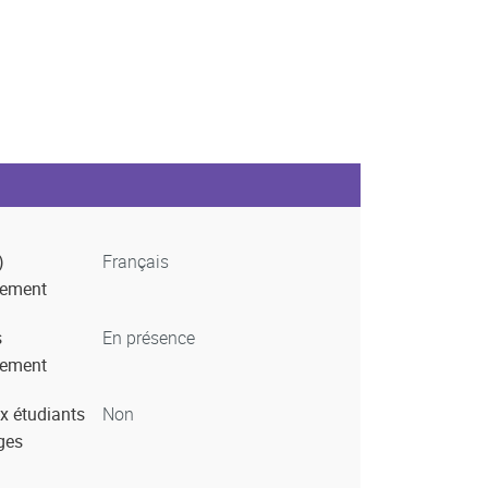
)
Français
nement
s
En présence
nement
x étudiants
Non
ges