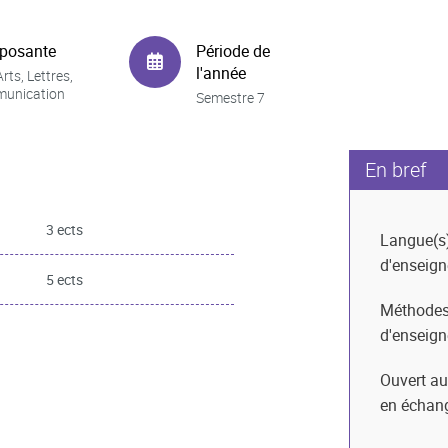
posante
Période de
l'année
rts, Lettres,
unication
Semestre 7
En bref
3 ects
Langue(s
d'enseig
5 ects
Méthode
d'enseig
Ouvert au
en échan