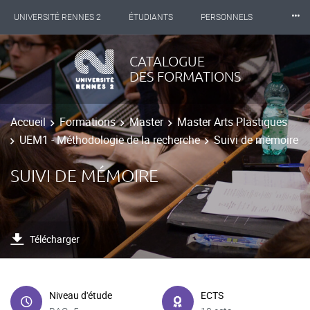
⸱⸱⸱
UNIVERSITÉ RENNES 2
ÉTUDIANTS
PERSONNELS
INTERNATIONAL
PROFESSIONNELS
BIBLIOTHÈQUES
CATALOGUE
DES FORMATIONS
LES NOUVELLES DE RENNES 2
Accueil
Formations
Master
Master Arts Plastiques
UEM1 - Méthodologie de la recherche
Suivi de mémoire
SUIVI DE MÉMOIRE
Télécharger
Niveau d'étude
ECTS