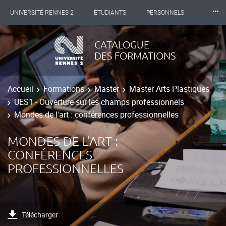
⸱⸱⸱
UNIVERSITÉ RENNES 2
ÉTUDIANTS
PERSONNELS
INTERNATIONAL
PROFESSIONNELS
BIBLIOTHÈQUES
CATALOGUE
DES FORMATIONS
LES NOUVELLES DE RENNES 2
Accueil
Formations
Master
Master Arts Plastiques
UES1 - Ouverture sur les champs professionnels
Mondes de l'art : conférences professionnelles
MONDES DE L'ART :
CONFÉRENCES
PROFESSIONNELLES
Télécharger