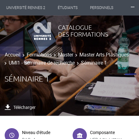
⸱⸱⸱
UNIVERSITÉ RENNES 2
ÉTUDIANTS
PERSONNELS
INTERNATIONAL
PROFESSIONNELS
BIBLIOTHÈQUES
CATALOGUE
DES FORMATIONS
LES NOUVELLES DE RENNES 2
Accueil
Formations
Master
Master Arts Plastiques
UMI1 - Séminaire de recherche
Séminaire 1
SÉMINAIRE 1
Télécharger
Niveau d'étude
Composante