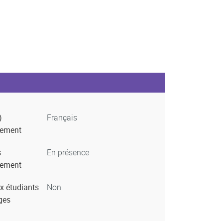
)
Français
nement
s
En présence
nement
x étudiants
Non
ges