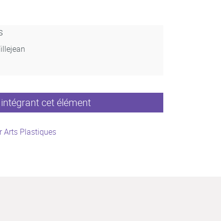
s
illejean
intégrant cet élément
 Arts Plastiques