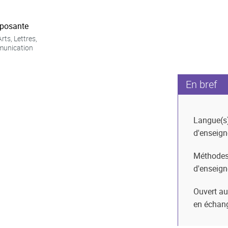
posante
rts, Lettres,
unication
En bref
Langue(s
d'enseig
Méthode
d'enseig
Ouvert au
en échan