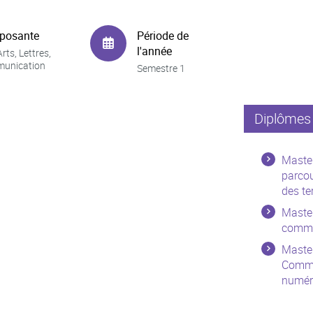
posante
Période de
l'année
rts, Lettres,
unication
Semestre 1
Diplômes 
Master
parco
des ter
Master
commun
Maste
Commun
numér