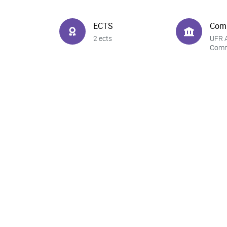
ECTS
Com
2 ects
UFR A
Comm