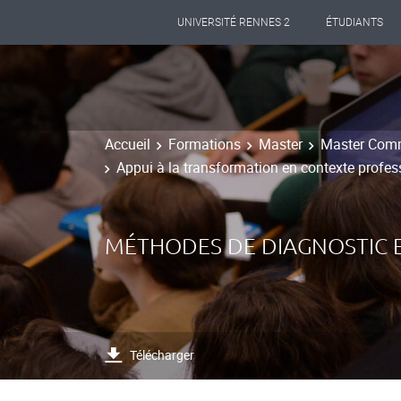
UNIVERSITÉ RENNES 2
ÉTUDIANTS
Accueil
Formations
Master
Master Comm
Appui à la transformation en contexte profes
MÉTHODES DE DIAGNOSTIC E
Télécharger