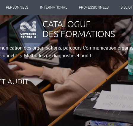
PERSONNELS
INTERNATIONAL
PROFESSIONNELS
BIBLIO
CATALOGUE
DES FORMATIONS
unication des organisations, parcours Communication organisa
sionnel 1
Méthodes de diagnostic et audit
T AUDIT