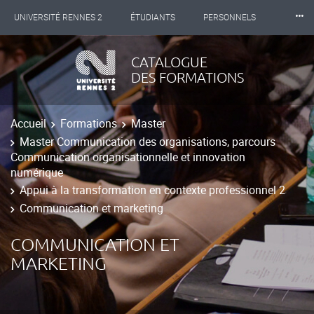
⸱⸱⸱
UNIVERSITÉ RENNES 2
ÉTUDIANTS
PERSONNELS
INTERNATIONAL
PROFESSIONNELS
BIBLIOTHÈQUES
CATALOGUE
DES FORMATIONS
LES NOUVELLES DE RENNES 2
Accueil
Formations
Master
Master Communication des organisations, parcours
Communication organisationnelle et innovation
numérique
Appui à la transformation en contexte professionnel 2
Communication et marketing
COMMUNICATION ET
MARKETING