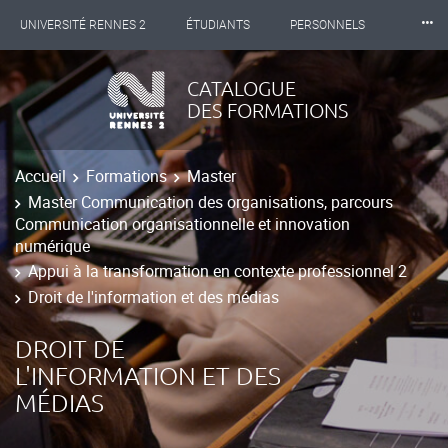
⸱⸱⸱
UNIVERSITÉ RENNES 2
ÉTUDIANTS
PERSONNELS
INTERNATIONAL
PROFESSIONNELS
BIBLIOTHÈQUES
CATALOGUE
DES FORMATIONS
LES NOUVELLES DE RENNES 2
Accueil
Formations
Master
Master Communication des organisations, parcours
Communication organisationnelle et innovation
numérique
Appui à la transformation en contexte professionnel 2
Droit de l'information et des médias
DROIT DE
L'INFORMATION ET DES
MÉDIAS