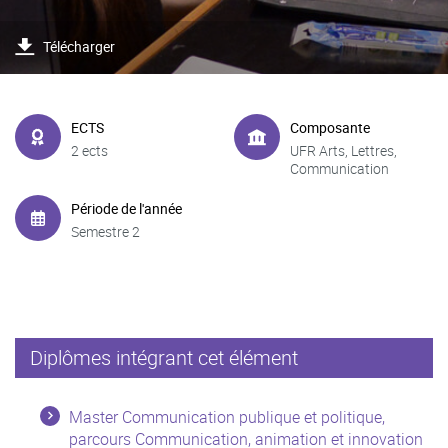
Télécharger
ECTS
Composante
2 ects
UFR Arts, Lettres,
Communication
Période de l'année
Semestre 2
Diplômes intégrant cet élément
Master Communication publique et politique,
parcours Communication, animation et innovation