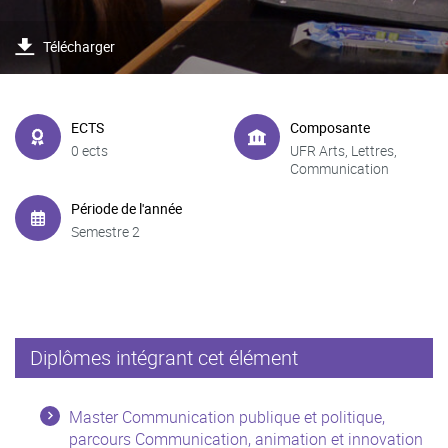
Télécharger
ECTS
Composante
0 ects
UFR Arts, Lettres,
Communication
Période de l'année
Semestre 2
Diplômes intégrant cet élément
Master Communication publique et politique,
parcours Communication, animation et innovation