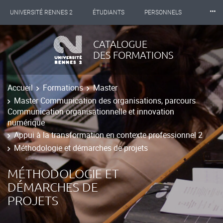
⸱⸱⸱
UNIVERSITÉ RENNES 2
ÉTUDIANTS
PERSONNELS
INTERNATIONAL
PROFESSIONNELS
BIBLIOTHÈQUES
CATALOGUE
DES FORMATIONS
LES NOUVELLES DE RENNES 2
Accueil
Formations
Master
Master Communication des organisations, parcours
Communication organisationnelle et innovation
numérique
Appui à la transformation en contexte professionnel 2
Méthodologie et démarches de projets
MÉTHODOLOGIE ET
DÉMARCHES DE
PROJETS