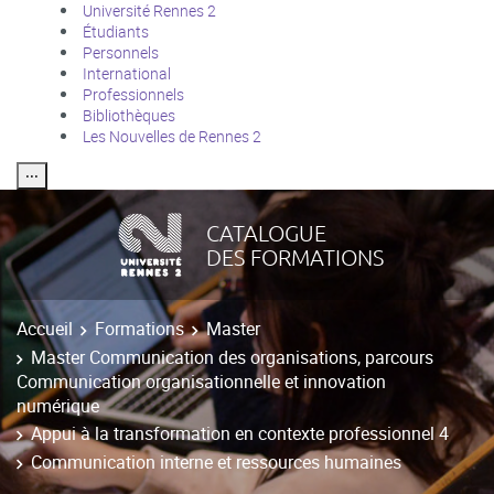
Université Rennes 2
Étudiants
Personnels
International
Professionnels
Bibliothèques
Les Nouvelles de Rennes 2
⸱⸱⸱
CATALOGUE
DES FORMATIONS
Accueil
Formations
Master
Master Communication des organisations, parcours
Communication organisationnelle et innovation
numérique
Appui à la transformation en contexte professionnel 4
Communication interne et ressources humaines