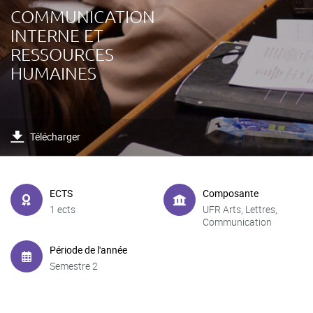
COMMUNICATION
INTERNE ET
RESSOURCES
HUMAINES
Télécharger
ECTS
Composante
1 ects
UFR Arts, Lettres,
Communication
Période de l'année
Semestre 2