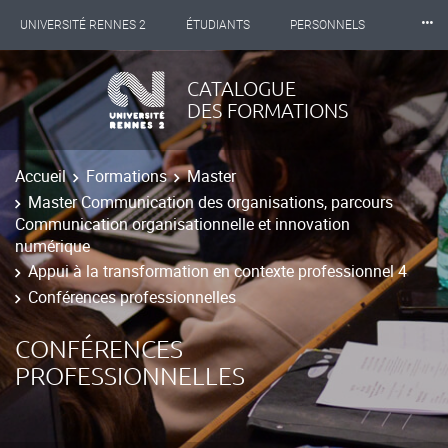
⸱⸱⸱
UNIVERSITÉ RENNES 2
ÉTUDIANTS
PERSONNELS
INTERNATIONAL
PROFESSIONNELS
BIBLIOTHÈQUES
CATALOGUE
DES FORMATIONS
LES NOUVELLES DE RENNES 2
Accueil
Formations
Master
Master Communication des organisations, parcours
Communication organisationnelle et innovation
numérique
Appui à la transformation en contexte professionnel 4
Conférences professionnelles
CONFÉRENCES
PROFESSIONNELLES