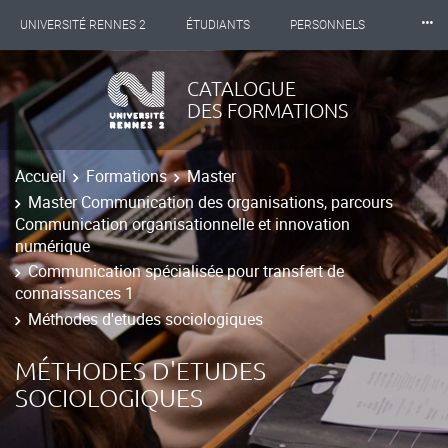
⸱⸱⸱
UNIVERSITÉ RENNES 2
ÉTUDIANTS
PERSONNELS
INTERNATIONAL
PROFESSIONNELS
BIBLIOTHÈQUES
CATALOGUE
DES FORMATIONS
LES NOUVELLES DE RENNES 2
Accueil
Formations
Master
Master Communication des organisations, parcours
Communication organisationnelle et innovation
numérique
Communication spécialisée pour transfert de
connaissances 1
Méthodes d'etudes sociologiques
MÉTHODES D'ETUDES
SOCIOLOGIQUES