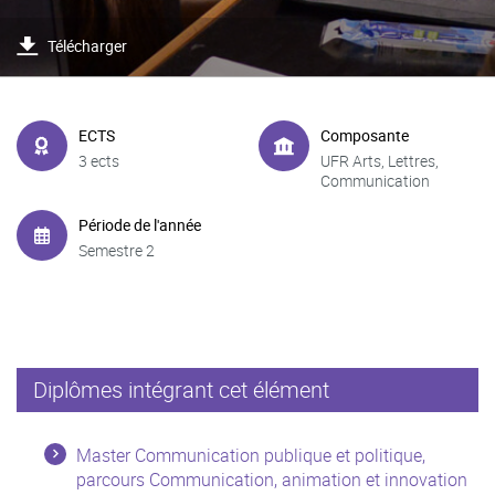
Télécharger
ECTS
Composante
3 ects
UFR Arts, Lettres,
Communication
Période de l'année
Semestre 2
Diplômes intégrant cet élément
Master Communication publique et politique,
parcours Communication, animation et innovation