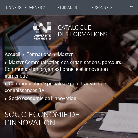
⸱⸱⸱
UNIVERSITÉ RENNES 2
ÉTUDIANTS
PERSONNELS
INTERNATIONAL
PROFESSIONNELS
BIBLIOTHÈQUES
CATALOGUE
DES FORMATIONS
LES NOUVELLES DE RENNES 2
Accueil
Formations
Master
Master Communication des organisations, parcours
Communication organisationnelle et innovation
numérique
Communication spécialisée pour transfert de
connaissances 3A
Socio economie de l'innovation
SOCIO ECONOMIE DE
L'INNOVATION