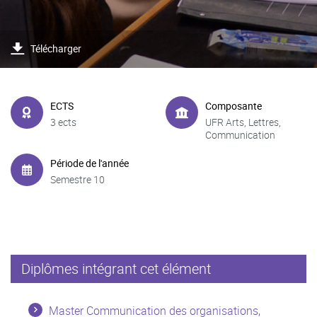
Télécharger
ECTS
Composante
3 ects
UFR Arts, Lettres,
Communication
Période de l'année
Semestre 10
Diplômes intégrant cet élément
Master Communication des organisations,