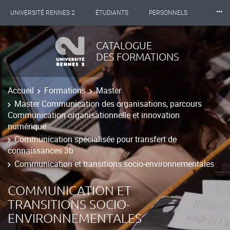
⸱⸱⸱
UNIVERSITÉ RENNES 2
ÉTUDIANTS
PERSONNELS
INTERNATIONAL
PROFESSIONNELS
BIBLIOTHÈQUES
CATALOGUE
DES FORMATIONS
LES NOUVELLES DE RENNES 2
Accueil
Formations
Master
Master Communication des organisations, parcours
Communication organisationnelle et innovation
numérique
Communication spécialisée pour transfert de
connaissances 3b
Communication et transitions socio-environnementales
COMMUNICATION ET
TRANSITIONS SOCIO-
ENVIRONNEMENTALES