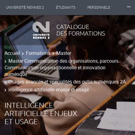
⸱⸱⸱
UNIVERSITÉ RENNES 2
ÉTUDIANTS
PERSONNELS
INTERNATIONAL
PROFESSIONNELS
BIBLIOTHÈQUES
CATALOGUE
DES FORMATIONS
LES NOUVELLES DE RENNES 2
Accueil
Formations
Master
Master Communication des organisations, parcours
Communication organisationnelle et innovation
numérique
Usages avancés et spécialités des outis numériques 2A
intelligence artificielle enjeux et usage
INTELLIGENCE
ARTIFICIELLE ENJEUX
ET USAGE