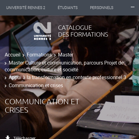
⸱⸱⸱
UNIVERSITÉ RENNES 2
ÉTUDIANTS
PERSONNELS
INTERNATIONAL
PROFESSIONNELS
BIBLIOTHÈQUES
CATALOGUE
DES FORMATIONS
LES NOUVELLES DE RENNES 2
Accueil
Formations
Master
Master Culture et communication, parcours Projet de
communication, culture et société
Appui à la transformation en contexte professionnel 3
Communication et crises
COMMUNICATION ET
CRISES
Télécharger