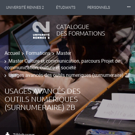
⸱⸱⸱
UNIVERSITÉ RENNES 2
ÉTUDIANTS
PERSONNELS
INTERNATIONAL
PROFESSIONNELS
BIBLIOTHÈQUES
CATALOGUE
DES FORMATIONS
LES NOUVELLES DE RENNES 2
Accueil
Formations
Master
Master Culture et communication, parcours Projet de
communication, culture et société
Usages avancés des outils numeriques (surnumeraire) 2B
USAGES AVANCÉS DES
OUTILS NUMERIQUES
(SURNUMERAIRE) 2B
Télécharger