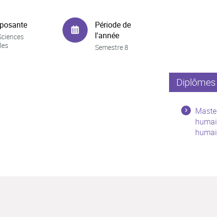
posante
Période de
l'année
Sciences
les
Semestre 8
Diplômes 
Master
humain
humai