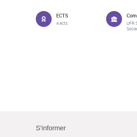
ECTS
Com
4 ects
UFR 
Socia
S'informer