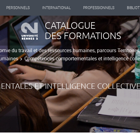
PERSONNELS
INTERNATIONAL
PROFESSIONNELS
BIBLIO
CATALOGUE
DES FORMATIONS
mie du travail et des ressources humaines, parcours Territoire
 humaines
Compétences comportementales et intelligence colle
TALES ET INTELLIGENCE COLLECTIV