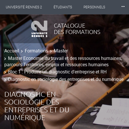
⸱⸱⸱
UNIVERSITÉ RENNES 2
ÉTUDIANTS
PERSONNELS
INTERNATIONAL
PROFESSIONNELS
BIBLIOTHÈQUES
CATALOGUE
DES FORMATIONS
LES NOUVELLES DE RENNES 2
Accueil
Formations
Master
Master Economie du travail et des ressources humaines,
parcours Territoires, emploi et ressources humaines
Bloc 1 : Produire un diagnostic d'entreprise et RH
Diagnostic en sociologie des entreprises et du numérique
DIAGNOSTIC EN
SOCIOLOGIE DES
ENTREPRISES ET DU
NUMÉRIQUE