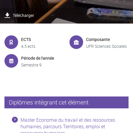
Télécharger
ECTS
Composante
4,5 ects
UFR Sciences Sociales
Période de l'année
Semestre 9
Diplômes intégrant cet élément
Master Economie du travail et des ressources
humaines, parcours Territoires, emploi et