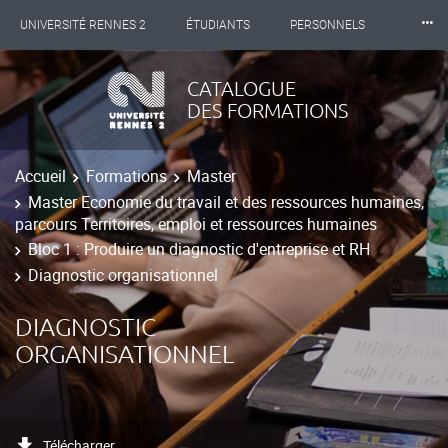
⸱⸱⸱
UNIVERSITÉ RENNES 2
ÉTUDIANTS
PERSONNELS
INTERNATIONAL
PROFESSIONNELS
BIBLIOTHÈQUES
CATALOGUE
DES FORMATIONS
LES NOUVELLES DE RENNES 2
Accueil
Formations
Master
Master Economie du travail et des ressources humaines,
parcours Territoires, emploi et ressources humaines
Bloc 1 : Produire un diagnostic d'entreprise et RH
Diagnostic organisationnel
DIAGNOSTIC
ORGANISATIONNEL
Télécharger