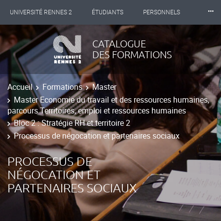
⸱⸱⸱
UNIVERSITÉ RENNES 2
ÉTUDIANTS
PERSONNELS
INTERNATIONAL
PROFESSIONNELS
BIBLIOTHÈQUES
CATALOGUE
DES FORMATIONS
LES NOUVELLES DE RENNES 2
Accueil
Formations
Master
Master Economie du travail et des ressources humaines,
parcours Territoires, emploi et ressources humaines
Bloc 2 : Stratégie RH et territoire 2
Processus de négocation et partenaires sociaux
PROCESSUS DE
NÉGOCATION ET
PARTENAIRES SOCIAUX