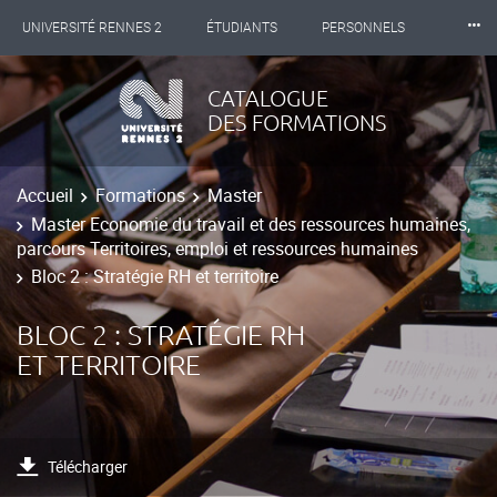
⸱⸱⸱
UNIVERSITÉ RENNES 2
ÉTUDIANTS
PERSONNELS
INTERNATIONAL
PROFESSIONNELS
BIBLIOTHÈQUES
CATALOGUE
DES FORMATIONS
LES NOUVELLES DE RENNES 2
Accueil
Formations
Master
Master Economie du travail et des ressources humaines,
parcours Territoires, emploi et ressources humaines
Bloc 2 : Stratégie RH et territoire
BLOC 2 : STRATÉGIE RH
ET TERRITOIRE
Télécharger