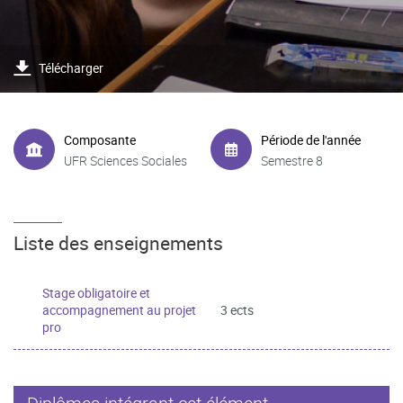
Télécharger
Composante
Période de l'année
UFR Sciences Sociales
Semestre 8
Liste des enseignements
Stage obligatoire et
accompagnement au projet
3 ects
pro