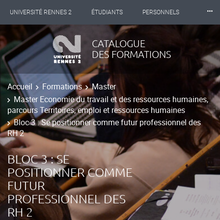
⸱⸱⸱
UNIVERSITÉ RENNES 2
ÉTUDIANTS
PERSONNELS
INTERNATIONAL
PROFESSIONNELS
BIBLIOTHÈQUES
CATALOGUE
DES FORMATIONS
LES NOUVELLES DE RENNES 2
Accueil
Formations
Master
Master Economie du travail et des ressources humaines,
parcours Territoires, emploi et ressources humaines
Bloc 3 : Se positionner comme futur professionnel des
RH 2
BLOC 3 : SE
POSITIONNER COMME
FUTUR
PROFESSIONNEL DES
RH 2