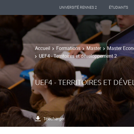
UNIVERSITÉ RENNES 2
ÉTUDIANTS
Accueil
Formations
Master
Master Econo
UEF4 - Territoires et développement 2
UEF4 - TERRITOIRES ET DÉV
Télécharger