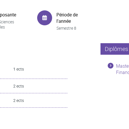
posante
Période de
l'année
Sciences
les
Semestre 8
Diplômes 
Master
1 ects
Financ
2 ects
2 ects