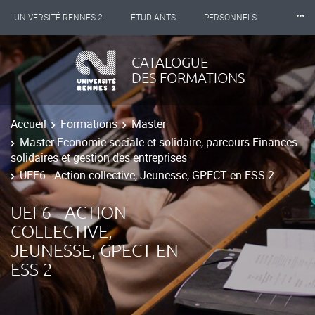
⸱⸱⸱
UNIVERSITÉ RENNES 2
ÉTUDIANTS
PERSONNELS
INTERNATIONAL
PROFESSIONNELS
BIBLIOTHÈQUES
CATALOGUE
DES FORMATIONS
LES NOUVELLES DE RENNES 2
Accueil
Formations
Master
Master Economie sociale et solidaire, parcours Finances
solidaires et gestion des entreprises
UEF6 - Action collective, Jeunesse, GPECT en ESS 2
UEF6 - ACTION
COLLECTIVE,
JEUNESSE, GPECT EN
ESS 2