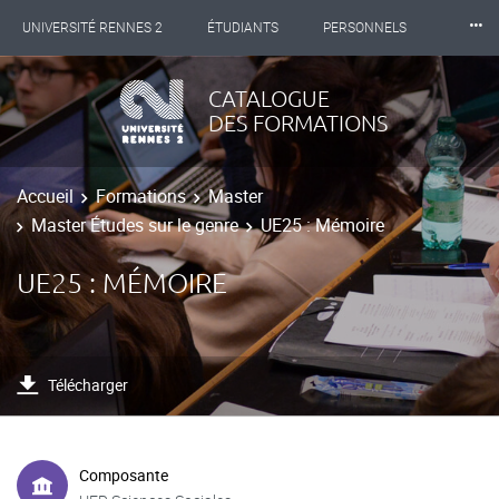
⸱⸱⸱
UNIVERSITÉ RENNES 2
ÉTUDIANTS
PERSONNELS
INTERNATIONAL
PROFESSIONNELS
BIBLIOTHÈQUES
CATALOGUE
DES FORMATIONS
LES NOUVELLES DE RENNES 2
Accueil
Formations
Master
Master Études sur le genre
UE25 : Mémoire
UE25 : MÉMOIRE
Télécharger
Composante