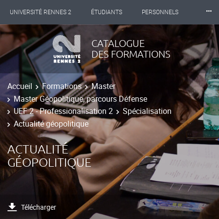
⸱⸱⸱
UNIVERSITÉ RENNES 2
ÉTUDIANTS
PERSONNELS
INTERNATIONAL
PROFESSIONNELS
BIBLIOTHÈQUES
CATALOGUE
DES FORMATIONS
LES NOUVELLES DE RENNES 2
Accueil
Formations
Master
Master Géopolitique, parcours Défense
UEF 2 - Professionalisation 2
Spécialisation
Actualité géopolitique
ACTUALITÉ
GÉOPOLITIQUE
Télécharger