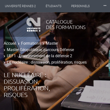
⸱⸱⸱
UNIVERSITÉ RENNES 2
ÉTUDIANTS
PERSONNELS
INTERNATIONAL
PROFESSIONNELS
BIBLIOTHÈQUES
CATALOGUE
DES FORMATIONS
LES NOUVELLES DE RENNES 2
Accueil
Formations
Master
Master Géopolitique, parcours Défense
UEF1 - Environnement de la défense 2
Le nucléaire : dissuasion, prolifération, risques
LE NUCLÉAIRE :
DISSUASION,
PROLIFÉRATION,
RISQUES