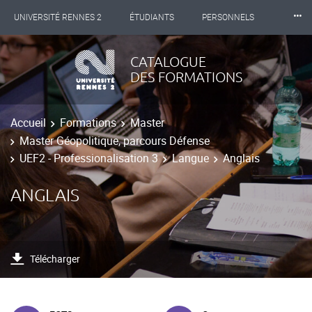
⸱⸱⸱
UNIVERSITÉ RENNES 2
ÉTUDIANTS
PERSONNELS
INTERNATIONAL
PROFESSIONNELS
BIBLIOTHÈQUES
CATALOGUE
DES FORMATIONS
LES NOUVELLES DE RENNES 2
Accueil
Formations
Master
Master Géopolitique, parcours Défense
UEF2 - Professionalisation 3
Langue
Anglais
ANGLAIS
Télécharger