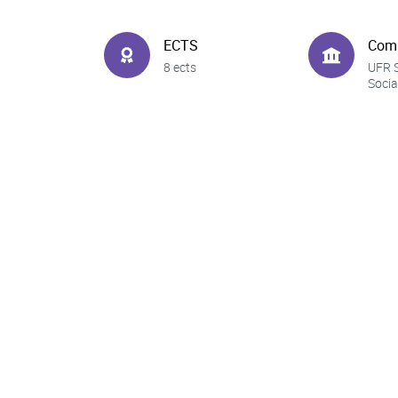
ECTS
Com
8 ects
UFR 
Socia