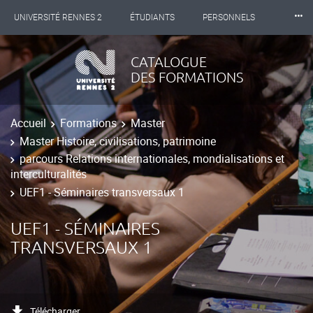
⸱⸱⸱
UNIVERSITÉ RENNES 2
ÉTUDIANTS
PERSONNELS
INTERNATIONAL
PROFESSIONNELS
BIBLIOTHÈQUES
CATALOGUE
DES FORMATIONS
LES NOUVELLES DE RENNES 2
Accueil
Formations
Master
Master Histoire, civilisations, patrimoine
parcours Relations internationales, mondialisations et
interculturalités
UEF1 - Séminaires transversaux 1
UEF1 - SÉMINAIRES
TRANSVERSAUX 1
Télécharger