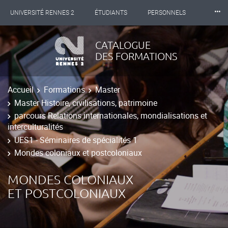
⸱⸱⸱
UNIVERSITÉ RENNES 2
ÉTUDIANTS
PERSONNELS
INTERNATIONAL
PROFESSIONNELS
BIBLIOTHÈQUES
CATALOGUE
DES FORMATIONS
LES NOUVELLES DE RENNES 2
Accueil
Formations
Master
Master Histoire, civilisations, patrimoine
parcours Relations internationales, mondialisations et
interculturalités
UES1 - Séminaires de spécialités 1
Mondes coloniaux et postcoloniaux
MONDES COLONIAUX
ET POSTCOLONIAUX