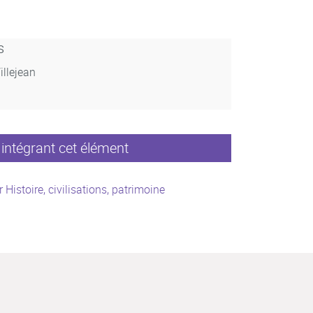
s
illejean
intégrant cet élément
 Histoire, civilisations, patrimoine