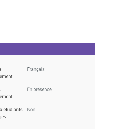
)
Français
nement
s
En présence
nement
x étudiants
Non
ges