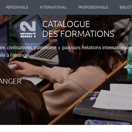
PERSONNELS
INTERNATIONAL
PROFESSIONNELS
BIBLIO
CATALOGUE
DES FORMATIONS
re, civilisations, patrimoine
parcours Relations internationales
lle à l'étranger
RANGER