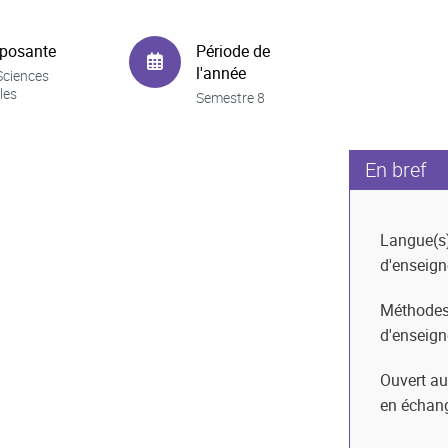
posante
Période de
l'année
Sciences
les
Semestre 8
En bref
Langue(s
d'enseig
Méthode
d'enseig
Ouvert au
en échan