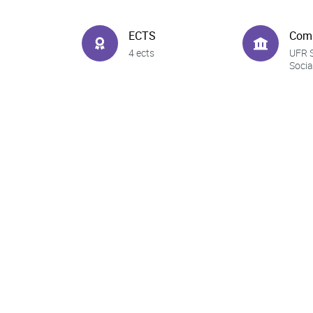
ECTS
Com
4 ects
UFR 
Socia