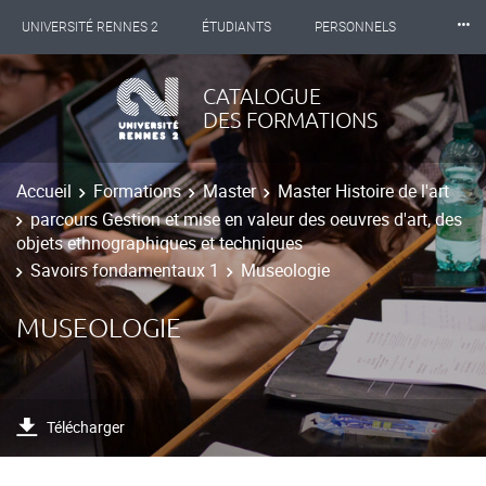
⸱⸱⸱
UNIVERSITÉ RENNES 2
ÉTUDIANTS
PERSONNELS
INTERNATIONAL
PROFESSIONNELS
BIBLIOTHÈQUES
CATALOGUE
DES FORMATIONS
LES NOUVELLES DE RENNES 2
Accueil
Formations
Master
Master Histoire de l'art
parcours Gestion et mise en valeur des oeuvres d'art, des
objets ethnographiques et techniques
Savoirs fondamentaux 1
Museologie
MUSEOLOGIE
Télécharger