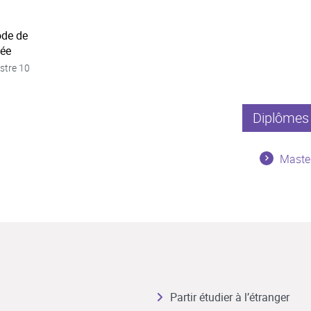
ode de
née
stre 10
Diplômes 
Master
Partir étudier à l’étranger